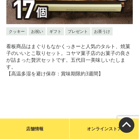
メールで問い合わせる
お店に電話をかける
クッキー
お祝い
ギフト
プレゼント
お茶うけ
営業時間／9:00〜19:00
看板商品はまぐりもなかくっきーと人気のタルト、焼菓
子のいいとこ取りセット。コヤマ菓子店のお菓子の良さ
カフェ／14席 駐車場／6台
が詰まった贅沢セットです。五代目一美味しいたしま
宮城県気仙沼市魚市場前1-31
す。
【高温多湿を避け保存：賞味期限約3週間】
特定商取引に基づく表示
店舗情報
オンラインストア