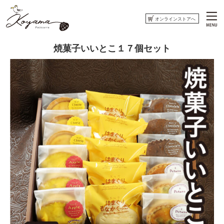
オンラインストアへ
焼菓子いいとこ１７個セット
ホーム
コヤマ菓子店について
おしらせ
ウミネコまがじん
はまぐりもなかくっきー
オンラインストアへ