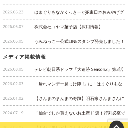
ランプリ2026」 総合準グランプリを受賞
2026.06.23
はまぐりもなかくっきーがJR東日本おみやげグ
ランプリ2026にノミネート
2026.06.07
株式会社コヤマ菓子店【採用情報】
2026.06.05
うみねっこー公式LINEスタンプ発売しました！
メディア掲載情報
2026.08.05
テレビ朝日系ドラマ『大追跡 Season2』第3話
に「さんまパイ」が登場しました
2026.02.03
「帰れマンデー見っけ隊!!」に「はまぐりもな
かくっきー登場」
2025.01.02
【さんまのまんまの奇跡】明石家さんまさんに
さんまパイ【井上真央さん紹介】
2024.07.19
「仙台でしか買えないお土産11選！行列必至で
話題のスイーツから和菓子に雑貨まで」【はら
2024.03.07
【ミヤギテレビ】さんまパイにかける想いを生