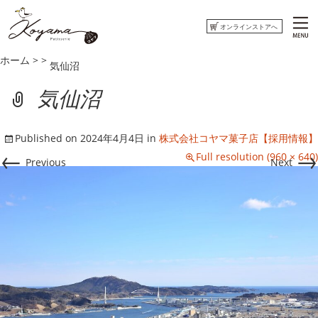
オンラインストアへ
ホーム
>
>
気仙沼
ホーム
気仙沼
コヤマ菓子店について
Published on
2024年4月4日
in
株式会社コヤマ菓子店【採用情報】
おしらせ
←
→
Full resolution (960 × 640)
Previous
Next
ウミネコまがじん
はまぐりもなかくっきー
オンラインストアへ