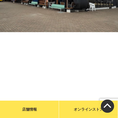
メールで問い合わせる
お店に電話をかける
営業時間／9:00〜19:00
カフェ／14席 駐車場／6台
宮城県気仙沼市魚市場前1-31
特定商取引に基づく表示
店舗情報
オンラインストア