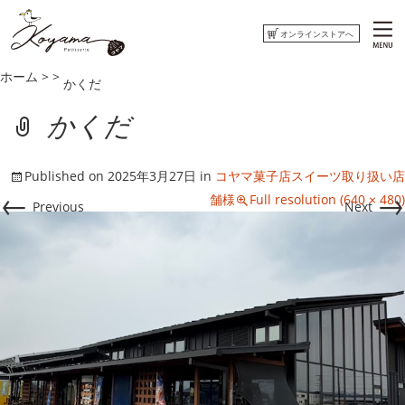
オンラインストアへ
ホーム
>
>
かくだ
ホーム
かくだ
コヤマ菓子店について
Published on
2025年3月27日
in
コヤマ菓子店スイーツ取り扱い店
おしらせ
←
→
舗様
Full resolution (640 × 480)
Previous
Next
ウミネコまがじん
はまぐりもなかくっきー
オンラインストアへ