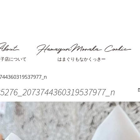
菓子店について
はまぐりもなかくっきー
744360319537977_n
85276_2073744360319537977_n