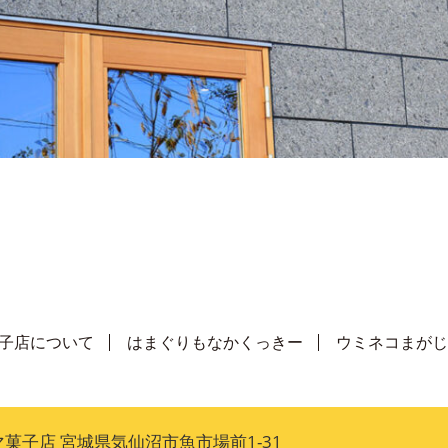
子店について
はまぐりもなかくっきー
ウミネコまがじ
菓子店 宮城県気仙沼市魚市場前1-31