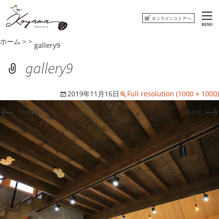
オンラインストアへ
ホーム
>
>
gallery9
ホーム
gallery9
コヤマ菓子店について
2019年11月16日
Full resolution (1000 × 1000)
おしらせ
←
→
Previous
Next
ウミネコまがじん
はまぐりもなかくっきー
オンラインストアへ