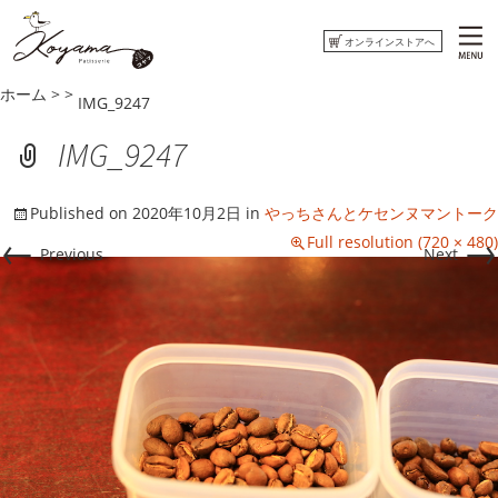
オンラインストアへ
ホーム
>
>
IMG_9247
ホーム
IMG_9247
コヤマ菓子店について
Published on
2020年10月2日
in
やっちさんとケセンヌマントーク
おしらせ
←
→
Full resolution (720 × 480)
Previous
Next
ウミネコまがじん
はまぐりもなかくっきー
オンラインストアへ