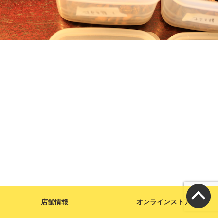
メールで問い合わせる
お店に電話をかける
営業時間／9:00〜19:00
カフェ／14席 駐車場／6台
宮城県気仙沼市魚市場前1-31
特定商取引に基づく表示
店舗情報
オンラインストア