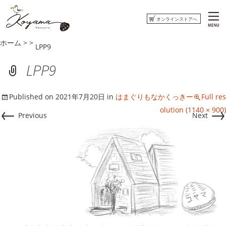
オンラインストアへ
ホーム
>
>
LPP9
ホーム
LPP9
コヤマ菓子店について
Published on
2021年7月20日
in
はまぐりもなかくっきー
Full res
おしらせ
←
→
olution (1140 × 900)
Previous
Next
ウミネコまがじん
はまぐりもなかくっきー
オンラインストアへ