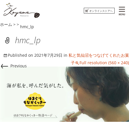
オンラインストアへ
ホーム
>
>
hmc_lp
ホーム
hmc_lp
コヤマ菓子店について
Published on
2021年7月29日
in
私と気仙沼をつなげてくれたお菓
おしらせ
←
子
Full resolution (560 × 240)
Previous
ウミネコまがじん
はまぐりもなかくっきー
オンラインストアへ