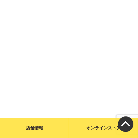
メールで問い合わせる
お店に電話をかける
営業時間／9:00〜19:00
カフェ／14席 駐車場／6台
宮城県気仙沼市魚市場前1-31
特定商取引に基づく表示
店舗情報
オンラインストア