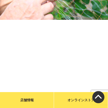
メールで問い合わせる
お店に電話をかける
営業時間／9:00〜19:00
カフェ／14席 駐車場／6台
宮城県気仙沼市魚市場前1-31
特定商取引に基づく表示
店舗情報
オンラインストア