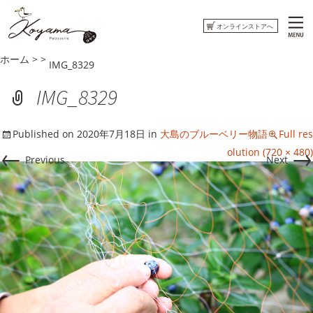
オンラインストアへ
ホーム
>
>
IMG_8329
ホーム
IMG_8329
コヤマ菓子店について
Published on
2020年7月18日
in
大島のブルーベリー物語
Full res
おしらせ
←
→
olution (720 × 480)
Previous
Next
ウミネコまがじん
はまぐりもなかくっきー
オンラインストアへ