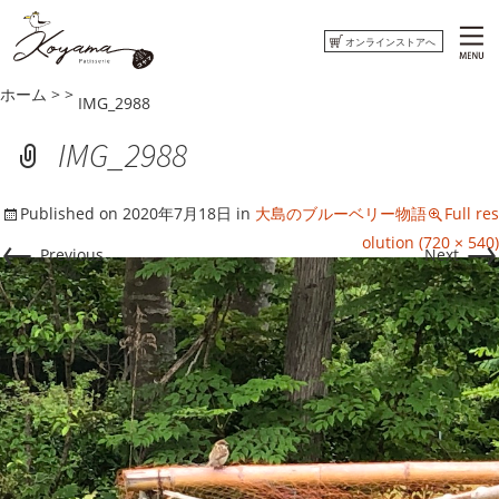
オンラインストアへ
ホーム
>
>
IMG_2988
ホーム
IMG_2988
コヤマ菓子店について
Published on
2020年7月18日
in
大島のブルーベリー物語
Full res
おしらせ
←
→
olution (720 × 540)
Previous
Next
ウミネコまがじん
はまぐりもなかくっきー
オンラインストアへ