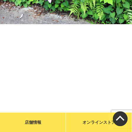
メールで問い合わせる
お店に電話をかける
営業時間／9:00〜19:00
カフェ／14席 駐車場／6台
宮城県気仙沼市魚市場前1-31
特定商取引に基づく表示
店舗情報
オンラインストア