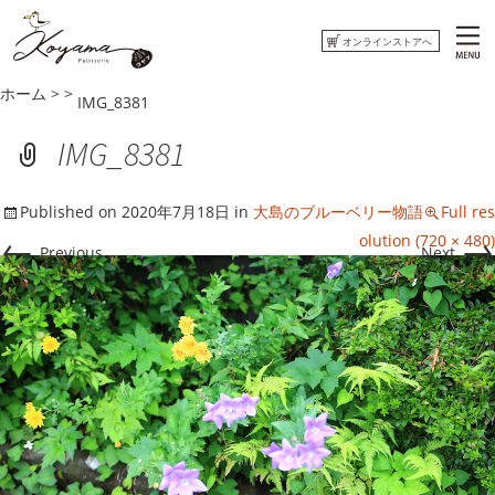
オンラインストアへ
ホーム
>
>
IMG_8381
ホーム
IMG_8381
コヤマ菓子店について
Published on
2020年7月18日
in
大島のブルーベリー物語
Full res
おしらせ
←
→
olution (720 × 480)
Previous
Next
ウミネコまがじん
はまぐりもなかくっきー
オンラインストアへ